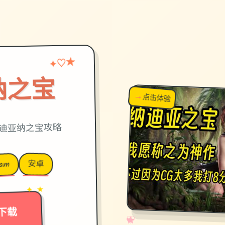
♡
★
✦
纳之宝
→
↗
点击体验
超棒！
迪亚纳之宝攻略
安卓
eam
→
✦ ★
下载
✧
♡
★
♥