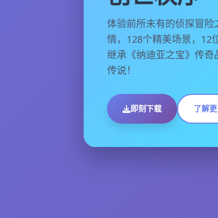
体验前所未有的侦探冒险
情，128个精美场景，1
继承《纳迪亚之宝》传奇
传说！
即刻下载
了解更