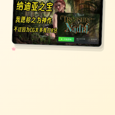
✧
♡
★
♥