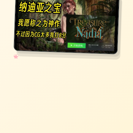
✧
♡
★
♥