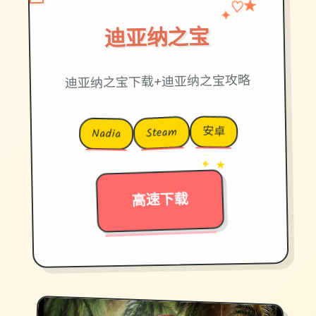
♡
✦
★
迪亚纳之宝
迪亚纳之宝下载+迪亚纳之宝攻略
安卓
Steam
Nadia
→
✦ ★
高速下载