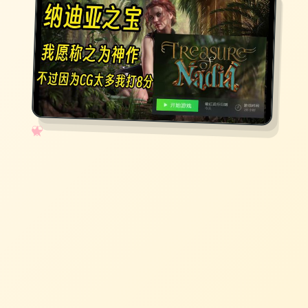
✧
♡
★
♥