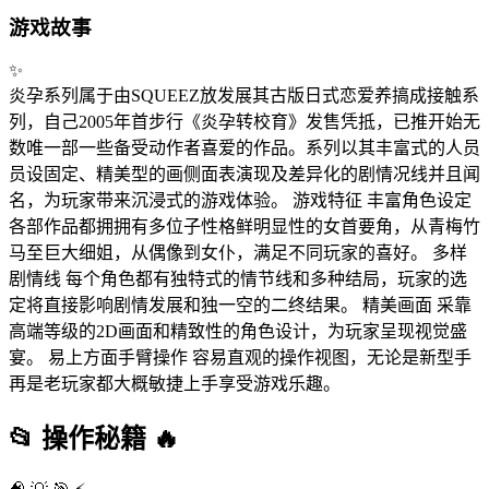
游戏故事
✨
炎孕系列属于由SQUEEZ放发展其古版日式恋爱养搞成接触系
列，自己2005年首步行《炎孕转校育》发售凭抵，已推开始无
数唯一部一些备受动作者喜爱的作品。系列以其丰富式的人员
员设固定、精美型的画侧面表演现及差异化的剧情况线并且闻
名，为玩家带来沉浸式的游戏体验。 游戏特征 丰富角色设定
各部作品都拥拥有多位子性格鲜明显性的女首要角，从青梅竹
马至巨大细姐，从偶像到女仆，满足不同玩家的喜好。 多样
剧情线 每个角色都有独特式的情节线和多种结局，玩家的选
定将直接影响剧情发展和独一空的二终结果。 精美画面 采靠
高端等级的2D画面和精致性的角色设计，为玩家呈现视觉盛
宴。 易上方面手臂操作 容易直观的操作视图，无论是新型手
再是老玩家都大概敏捷上手享受游戏乐趣。
📂
操作秘籍
🔥