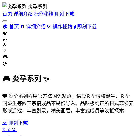
炎孕系列
首页
详细介绍
操作秘籍
即刻下载
🏠 首页
📎 详细介绍
📂 操作秘籍
🧪 即刻下载
💖
💫
🌟
✨
🎮
🎯
🎮
炎孕系列
✨
炎孕系列程序官方法国语站点，供应炎孕转校诞生、炎孕
同级生等候正宗搞成品不是偿导入。品味极纯正所日式恋爱养
形成游戏，丰富剧景，精美画层，丰富式成员等汝抵探索！
即刻下载
✨
⭐
💫