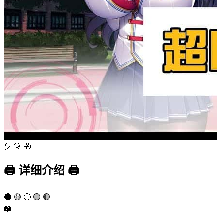
🎈
🎊
🎁
🖨️
详细介绍
🖨️
🔵
🟡
🔴
🟢
🟣
📖