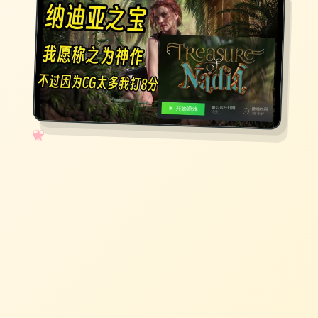
✧
♡
★
♥