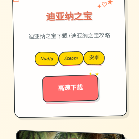
♡
✦
★
迪亚纳之宝
迪亚纳之宝下载+迪亚纳之宝攻略
安卓
Steam
Nadia
→
✦ ★
高速下载