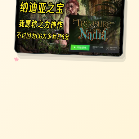
✧
♡
★
♥