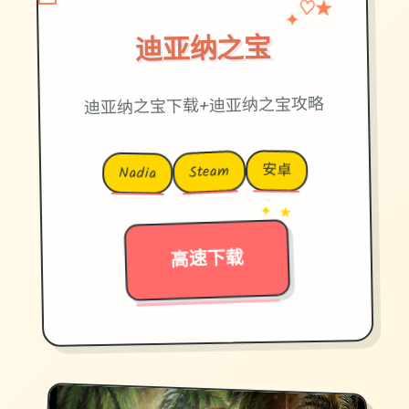
✦
♡
★
迪亚纳之宝
迪亚纳之宝下载+迪亚纳之宝攻略
安卓
Steam
Nadia
→
✦ ★
高速下载