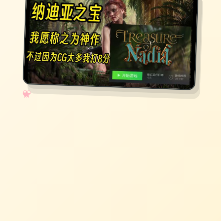
✧
♡
★
♥