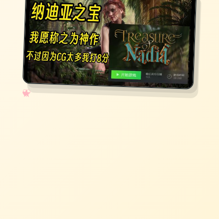
✧
♡
★
♥