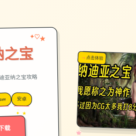
✦
★
♡
纳之宝
→
↗
点击体验
超棒！
迪亚纳之宝攻略
安卓
eam
→
✦ ★
下载
✧
♡
★
♥