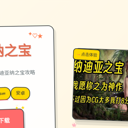
★
✦
♡
纳之宝
→
↗
点击体验
超棒！
迪亚纳之宝攻略
安卓
eam
→
✦ ★
下载
✧
♡
★
♥