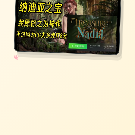
✧
♡
★
♥