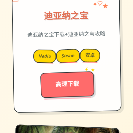
✦
★
♡
迪亚纳之宝
迪亚纳之宝下载+迪亚纳之宝攻略
安卓
Steam
Nadia
→
✦ ★
高速下载