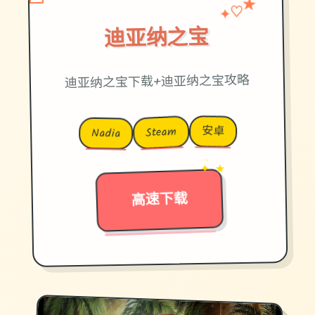
♡
✦
★
迪亚纳之宝
迪亚纳之宝下载+迪亚纳之宝攻略
安卓
Steam
Nadia
→
✦ ★
高速下载