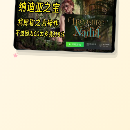
✧
♡
★
♥