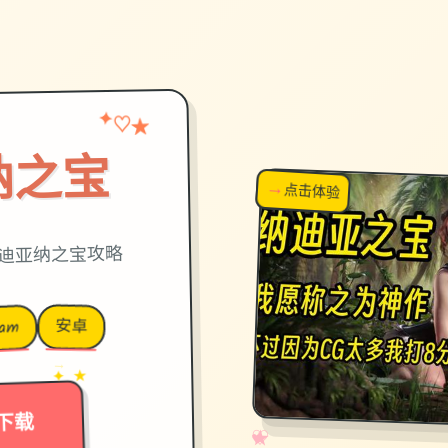
★
✦
♡
纳之宝
→
↗
点击体验
超棒！
迪亚纳之宝攻略
安卓
eam
→
✦ ★
下载
✧
♡
★
♥