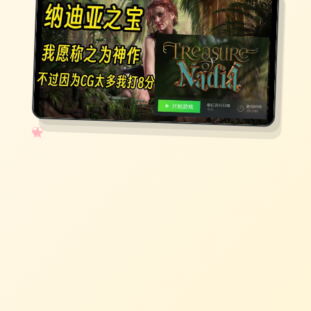
✧
♡
★
♥