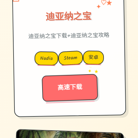
✦
♡
★
迪亚纳之宝
迪亚纳之宝下载+迪亚纳之宝攻略
安卓
Steam
Nadia
→
✦ ★
高速下载