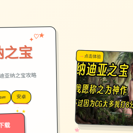
♡
✦
★
纳之宝
→
↗
点击体验
超棒！
迪亚纳之宝攻略
安卓
eam
→
✦ ★
下载
✧
♡
★
♥