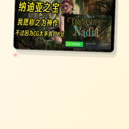
✧
♡
★
♥