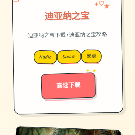
✦
★
♡
迪亚纳之宝
迪亚纳之宝下载+迪亚纳之宝攻略
安卓
Steam
Nadia
✦ ★
→
高速下载